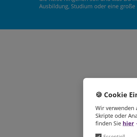
Ausbildung, Studium oder eine große 
Wie w
🍪 Cookie Ei
nach d
Wir verwenden a
älter
Skripte oder An
finden Sie
hier
Nach dem S
Essentiell