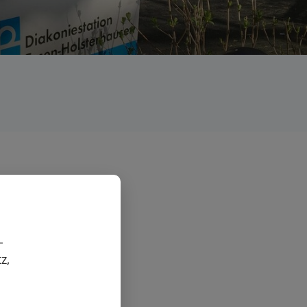
-
z,
che noch