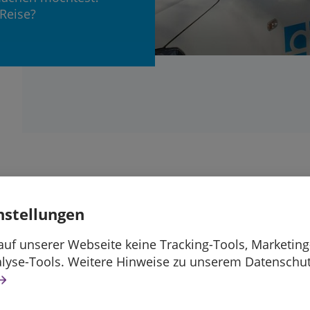
Reise?
äre es, wenn Du Dich
nstellungen
er Schule freiwillig für
uf unserer Webseite keine Tracking-Tools, Marketing
e Menschen einsetzt?
alyse-Tools. Weitere Hinweise zu unserem Datenschut
chulabschluss machen viele die Erfahrung: Ich brau