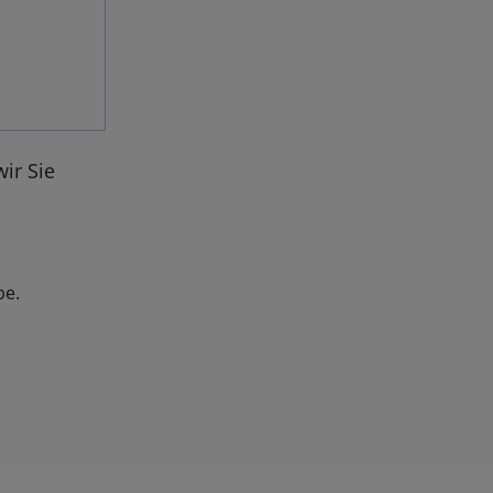
ir Sie
be.