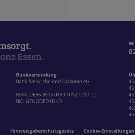
umsorgt.
Wi
0
anz Essen.
Bankverbindung:
Üb
Bank für Kirche und Diakonie eG
45
45
IBAN: DE96 3506 0190 1012 1210 12
45
BIC: GENODED1DKD
45
45
45
m
Hinweisgeberschutzgesetz
Cookie-Einstellungen