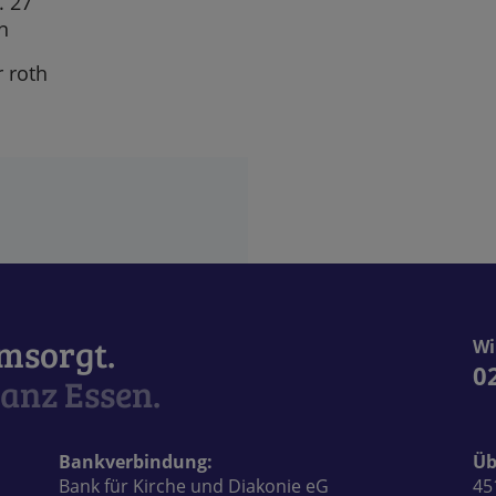
. 27
n
 roth
umsorgt.
Wi
0
anz Essen.
Bankverbindung:
Üb
Bank für Kirche und Diakonie eG
45