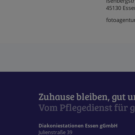
Isenbergstr
45130 Esse
fotoagentur
Zuhause bleiben, gut 
Vom Pflegedienst für g
Diakoniestationen Essen gGmbH
Julienstraße 39