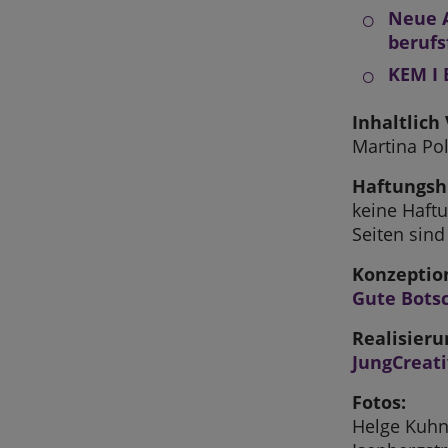
Neue A
beruf
KEM I 
Inhaltlich
Martina Pol
Haftungsh
keine Haftu
Seiten sind
Konzeptio
Gute Bots
Realisieru
JungCreat
Fotos:
Helge Kuh