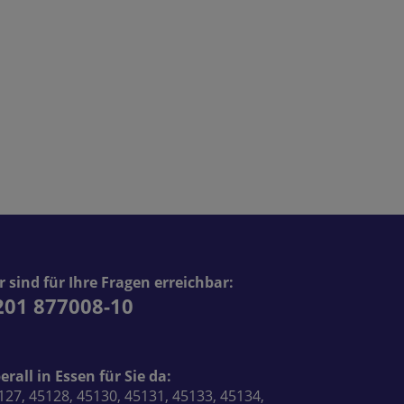
r sind für Ihre Fragen erreichbar:
201 877008-10
erall in Essen für Sie da:
127, 45128, 45130, 45131, 45133, 45134,