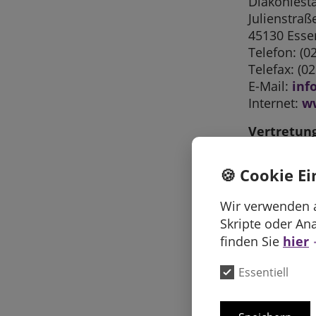
Diakoniest
Julienstraß
45130 Esse
Telefon: (0
Telefax: (0
E-Mail:
inf
Internet:
w
Vertretung
Martina Pol
🍪 Cookie Ei
Aufsichtsr
Andreas Mül
Wir verwenden a
Ansprechpa
Skripte oder An
Christiane 
finden Sie
hier
Sitz der Ge
Essentiell
Amtsgerich
Registern