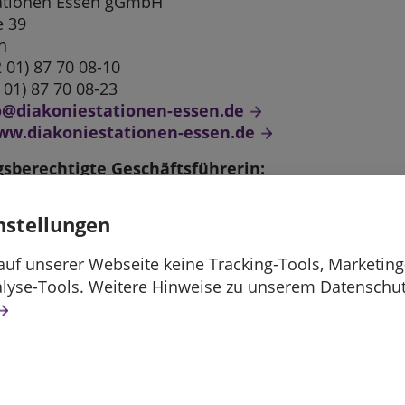
ationen Essen gGmbH
e 39
n
2 01) 87 70 08-10
2 01) 87 70 08-23
o@diakoniestationen-essen.de
ww.diakoniestationen-essen.de
sberechtigte Geschäftsführerin:
lert, Dipl.-Kauffrau
nstellungen
atvorsitzender:
ler, Pfarrer
uf unserer Webseite keine Tracking-Tools, Marketing
rtnerin für diese Website:
alyse-Tools. Weitere Hinweise zu unserem Datenschut
Schlichting, Marketing und Öffentlichkeitsarbeit
sellschaft:
Essen
t Essen
ummer HRB 12089